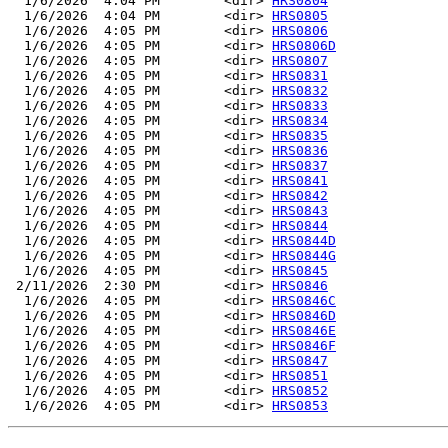
  1/6/2026  4:04 PM        <dir> 
HRS0804
  1/6/2026  4:04 PM        <dir> 
HRS0805
  1/6/2026  4:05 PM        <dir> 
HRS0806
  1/6/2026  4:05 PM        <dir> 
HRS0806D
  1/6/2026  4:05 PM        <dir> 
HRS0807
  1/6/2026  4:05 PM        <dir> 
HRS0831
  1/6/2026  4:05 PM        <dir> 
HRS0832
  1/6/2026  4:05 PM        <dir> 
HRS0833
  1/6/2026  4:05 PM        <dir> 
HRS0834
  1/6/2026  4:05 PM        <dir> 
HRS0835
  1/6/2026  4:05 PM        <dir> 
HRS0836
  1/6/2026  4:05 PM        <dir> 
HRS0837
  1/6/2026  4:05 PM        <dir> 
HRS0841
  1/6/2026  4:05 PM        <dir> 
HRS0842
  1/6/2026  4:05 PM        <dir> 
HRS0843
  1/6/2026  4:05 PM        <dir> 
HRS0844
  1/6/2026  4:05 PM        <dir> 
HRS0844D
  1/6/2026  4:05 PM        <dir> 
HRS0844G
  1/6/2026  4:05 PM        <dir> 
HRS0845
 2/11/2026  2:30 PM        <dir> 
HRS0846
  1/6/2026  4:05 PM        <dir> 
HRS0846C
  1/6/2026  4:05 PM        <dir> 
HRS0846D
  1/6/2026  4:05 PM        <dir> 
HRS0846E
  1/6/2026  4:05 PM        <dir> 
HRS0846F
  1/6/2026  4:05 PM        <dir> 
HRS0847
  1/6/2026  4:05 PM        <dir> 
HRS0851
  1/6/2026  4:05 PM        <dir> 
HRS0852
  1/6/2026  4:05 PM        <dir> 
HRS0853